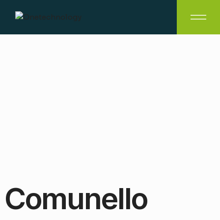
C
o
m
u
n
e
l
l
o